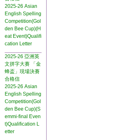
2025-26 Asian
English Spelling
Competition(Gol
den Bee Cup)(H
eat Event)Qualifi
cation Letter
2025-26 亞洲英
文拼字大賽 「金
蜂盃」現場決賽
合格信
2025-26 Asian
English Spelling
Competition(Gol
den Bee Cup)(S
emmi-final Even
t)Qualification L
etter