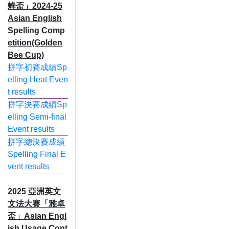
蜂盃」2024-25
Asian English
Spelling Comp
etition(Golden
Bee Cup)
拼字初賽成績Sp
elling Heat Even
t results
拼字決賽成績Sp
elling Semi-final
Event results
拼字總決賽成績
Spelling Final E
vent results
2025 亞洲英文
文法大賽「雅卓
盃」Asian Engl
ish Usage Cont