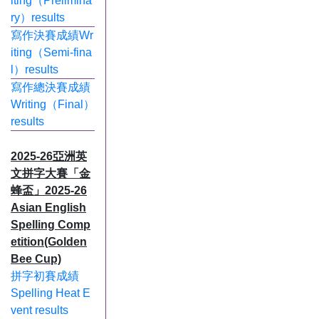
iting（Prelimina
ry）results
寫作決賽成績Wr
iting（Semi-fina
l）results
寫作總決賽成績
Writing（Final）
results
2025-26亞洲英
文拼字大賽「金
蜂盃」2025-26
Asian English
Spelling Comp
etition(Golden
Bee Cup)
拼字初賽成績
Spelling Heat E
vent results