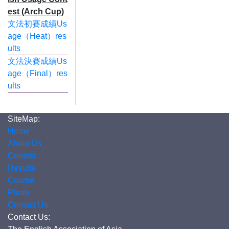
est (Arch Cup)
文法初賽成績Us
age（Heat）res
ults
文法決賽成績Us
age（Final）res
ults
SiteMap:
Home
About Us
Contest
Results
Course
Photo
Contact Us
Contact Us: