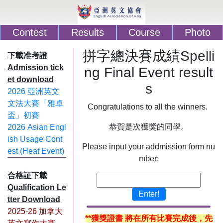
Contest
Results
Course
Photo
拼字總決賽成績Spelli
下載准考證
Admission tick
ng Final Event result
et download
s
2026 亞洲英文
文法大賽「雅卓
Congratulations to all the winners.
盃」初賽
恭賀是次獲獎的同學。
2026 Asian Engl
ish Usage Cont
Please input your addmission form nu
est (Heat Event)
mber:
合格証下載
Qualification Le
Enter!
tter Download
2025-26 加拿大
**獲獎證書 將在所有比賽完成後，先