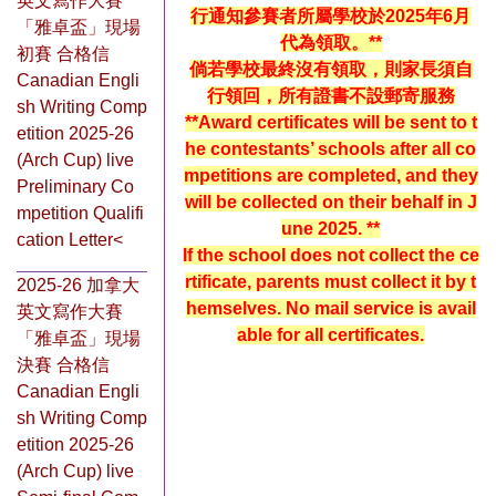
英文寫作大賽
行通知參賽者所屬學校於2025年6月
「雅卓盃」現場
代為領取。**
初賽 合格信
倘若學校最終沒有領取，則家長須自
Canadian Engli
行領回，所有證書不設郵寄服務
sh Writing Comp
**Award certificates will be sent to t
etition 2025-26
he contestants’ schools after all co
(Arch Cup) live
mpetitions are completed, and they
Preliminary Co
will be collected on their behalf in J
mpetition Qualifi
une 2025. **
cation Letter<
If the school does not collect the ce
rtificate, parents must collect it by t
2025-26 加拿大
hemselves. No mail service is avail
英文寫作大賽
able for all certificates.
「雅卓盃」現場
決賽 合格信
Canadian Engli
sh Writing Comp
etition 2025-26
(Arch Cup) live