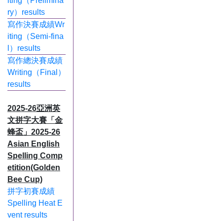
iting（Prelimina
ry）results
寫作決賽成績Wr
iting（Semi-fina
l）results
寫作總決賽成績
Writing（Final）
results
2025-26亞洲英
文拼字大賽「金
蜂盃」2025-26
Asian English
Spelling Comp
etition(Golden
Bee Cup)
拼字初賽成績
Spelling Heat E
vent results