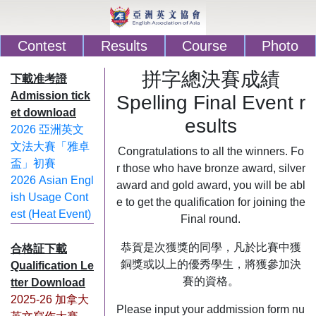
Contest
Results
Course
Photo
拼字總決賽成績
下載准考證
Admission tick
Spelling Final Event r
et download
esults
2026 亞洲英文
文法大賽「雅卓
Congratulations to all the winners. Fo
盃」初賽
r those who have bronze award, silver
2026 Asian Engl
award and gold award, you will be abl
ish Usage Cont
e to get the qualification for joining the
est (Heat Event)
Final round.
恭賀是次獲獎的同學，凡於比賽中獲
合格証下載
銅獎或以上的優秀學生，將獲參加決
Qualification Le
賽的資格。
tter Download
2025-26 加拿大
Please input your addmission form nu