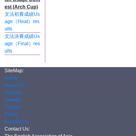
est (Arch Cup)
文法初賽成績Us
age（Heat）res
ults
文法決賽成績Us
age（Final）res
ults
SiteMap:
Home
About Us
Contest
Results
Course
Photo
Contact Us
Contact Us: