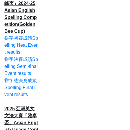
蜂盃」2024-25
Asian English
Spelling Comp
etition(Golden
Bee Cup)
拼字初賽成績Sp
elling Heat Even
t results
拼字決賽成績Sp
elling Semi-final
Event results
拼字總決賽成績
Spelling Final E
vent results
2025 亞洲英文
文法大賽「雅卓
盃」Asian Engl
ish Usage Cont