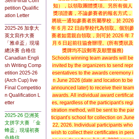
Semi-final Com
知），以領取團體獎項。另所有個人
petition Qualific
獎項證書，不論參賽者的報名方式，
ation Letter
將統一通知參賽者所屬學校，於 2026
2025-26 加拿大
年 6 月 22 日由學校代為領取。個別參
英文寫作大賽
賽者如需親自領取，則可於 2026 年 7
「雅卓盃」現場
月 6 日起前往協會辦理。(所有獎狀及
總決賽 合格信
獎牌均不設郵寄及順豐服務)
Canadian Engli
Schools winning team awards will be
sh Writing Comp
invited by the organizers to send repr
etition 2025-26
esentatives to the awards ceremony i
(Arch Cup) live
n June 2026 (date and location to be
Final Competitio
announced later) to receive their team
n Qualification L
awards. All individual award certificat
etter
es, regardless of the participant's regi
stration method, will be sent to the par
2025-26 亞洲英
ticipant's school for collection on June
文拼字大賽 「金
22, 2026. Individual participants who
蜂盃」現場初賽
wish to collect their certificates in pers
合格信