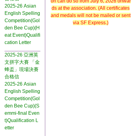
on can do so from July 6, 2026 onwar
2025-26 Asian
ds at the association. (All certificates
English Spelling
and medals will not be mailed or sent
Competition(Gol
via SF Express.)
den Bee Cup)(H
eat Event)Qualifi
cation Letter
2025-26 亞洲英
文拼字大賽 「金
蜂盃」現場決賽
合格信
2025-26 Asian
English Spelling
Competition(Gol
den Bee Cup)(S
emmi-final Even
t)Qualification L
etter