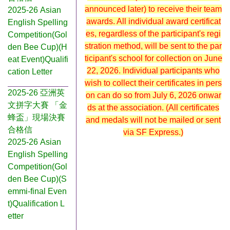
announced later) to receive their team
2025-26 Asian
awards. All individual award certificat
English Spelling
es, regardless of the participant's regi
Competition(Gol
stration method, will be sent to the par
den Bee Cup)(H
ticipant's school for collection on June
eat Event)Qualifi
22, 2026. Individual participants who
cation Letter
wish to collect their certificates in pers
2025-26 亞洲英
on can do so from July 6, 2026 onwar
文拼字大賽 「金
ds at the association. (All certificates
蜂盃」現場決賽
and medals will not be mailed or sent
合格信
via SF Express.)
2025-26 Asian
English Spelling
Competition(Gol
den Bee Cup)(S
emmi-final Even
t)Qualification L
etter