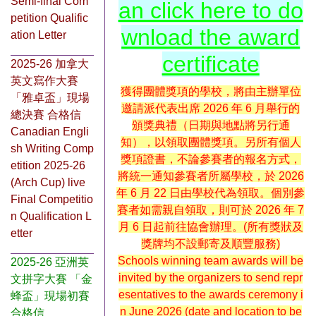
Semi-final Com
an click here to do
petition Qualific
wnload the award
ation Letter
certificate
2025-26 加拿大
英文寫作大賽
獲得團體獎項的學校，將由主辦單位
「雅卓盃」現場
邀請派代表出席 2026 年 6 月舉行的
總決賽 合格信
頒獎典禮（日期與地點將另行通
Canadian Engli
知），以領取團體獎項。另所有個人
sh Writing Comp
獎項證書，不論參賽者的報名方式，
etition 2025-26
將統一通知參賽者所屬學校，於 2026
(Arch Cup) live
年 6 月 22 日由學校代為領取。個別參
Final Competitio
賽者如需親自領取，則可於 2026 年 7
n Qualification L
月 6 日起前往協會辦理。(所有獎狀及
etter
獎牌均不設郵寄及順豐服務)
Schools winning team awards will be
2025-26 亞洲英
invited by the organizers to send repr
文拼字大賽 「金
esentatives to the awards ceremony i
蜂盃」現場初賽
n June 2026 (date and location to be
合格信