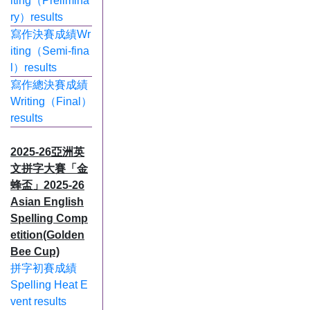
iting（Prelimina
ry）results
寫作決賽成績Wr
iting（Semi-fina
l）results
寫作總決賽成績
Writing（Final）
results
2025-26亞洲英
文拼字大賽「金
蜂盃」2025-26
Asian English
Spelling Comp
etition(Golden
Bee Cup)
拼字初賽成績
Spelling Heat E
vent results