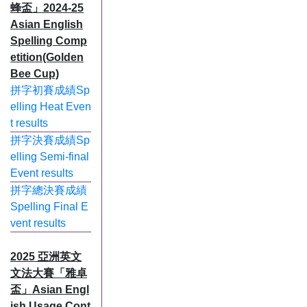
蜂盃」2024-25
Asian English
Spelling Comp
etition(Golden
Bee Cup)
拼字初賽成績Sp
elling Heat Even
t results
拼字決賽成績Sp
elling Semi-final
Event results
拼字總決賽成績
Spelling Final E
vent results
2025 亞洲英文
文法大賽「雅卓
盃」Asian Engl
ish Usage Cont