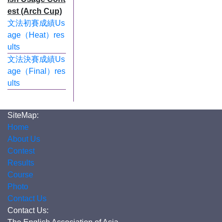
est (Arch Cup)
文法初賽成績Us
age（Heat）res
ults
文法決賽成績Us
age（Final）res
ults
SiteMap:
Home
About Us
Contest
Results
Course
Photo
Contact Us
Contact Us: