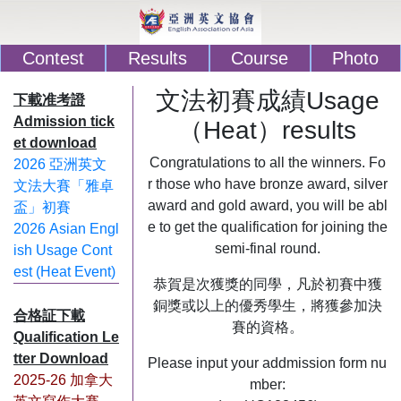
Contest
Results
Course
Photo
文法初賽成績Usage
下載准考證
Admission tick
（Heat）results
et download
Congratulations to all the winners. Fo
2026 亞洲英文
r those who have bronze award, silver
文法大賽「雅卓
award and gold award, you will be abl
盃」初賽
e to get the qualification for joining the
2026 Asian Engl
semi-final round.
ish Usage Cont
est (Heat Event)
恭賀是次獲獎的同學，凡於初賽中獲
銅獎或以上的優秀學生，將獲參加決
合格証下載
賽的資格。
Qualification Le
tter Download
Please input your addmission form nu
2025-26 加拿大
mber: